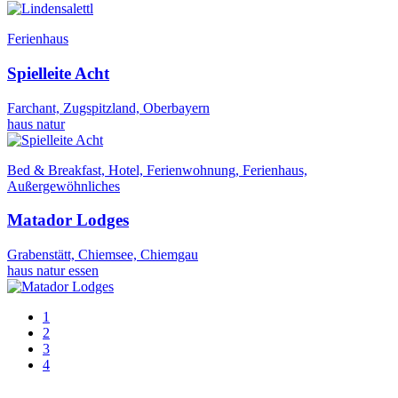
Ferienhaus
Spielleite Acht
Farchant, Zugspitzland, Oberbayern
haus
natur
Bed & Breakfast, Hotel, Ferienwohnung, Ferienhaus,
Außergewöhnliches
Matador Lodges
Grabenstätt, Chiemsee, Chiemgau
haus
natur
essen
1
2
3
4