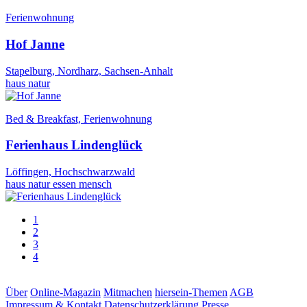
Ferienwohnung
Hof Janne
Stapelburg, Nordharz, Sachsen-Anhalt
haus
natur
Bed & Breakfast, Ferienwohnung
Ferienhaus Lindenglück
Löffingen, Hochschwarzwald
haus
natur
essen
mensch
1
2
3
4
Über
Online-Magazin
Mitmachen
hiersein-Themen
AGB
Impressum & Kontakt
Datenschutzerklärung
Presse