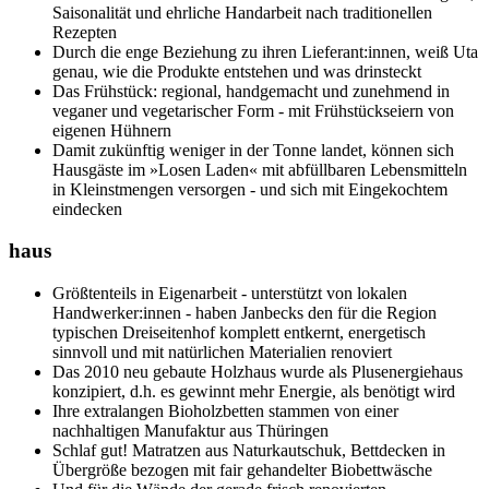
Saisonalität und ehrliche Handarbeit nach traditionellen
Rezepten
Durch die enge Beziehung zu ihren Lieferant:innen, weiß Uta
genau, wie die Produkte entstehen und was drinsteckt
Das Frühstück: regional, handgemacht und zunehmend in
veganer und vegetarischer Form - mit Frühstückseiern von
eigenen Hühnern
Damit zukünftig weniger in der Tonne landet, können sich
Hausgäste im »Losen Laden« mit abfüllbaren Lebensmitteln
in Kleinstmengen versorgen - und sich mit Eingekochtem
eindecken
haus
Größtenteils in Eigenarbeit - unterstützt von lokalen
Handwerker:innen - haben Janbecks den für die Region
typischen Dreiseitenhof komplett entkernt, energetisch
sinnvoll und mit natürlichen Materialien renoviert
Das 2010 neu gebaute Holzhaus wurde als Plusenergiehaus
konzipiert, d.h. es gewinnt mehr Energie, als benötigt wird
Ihre extralangen Bioholzbetten stammen von einer
nachhaltigen Manufaktur aus Thüringen
Schlaf gut! Matratzen aus Naturkautschuk, Bettdecken in
Übergröße bezogen mit fair gehandelter Biobettwäsche