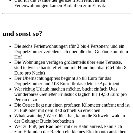
Und für die Wände der gerade frisch renovierten
Ferienwohnungen kamen Biofarben zum Einsatz
und sonst so?
Die sechs Ferienwohnungen (für 2 bis 4 Personen) und ein
Doppelzimmer verteilen sich über alle drei Gebäude auf dem
Hof
Die Wohnungen verfügen größtenteils über eine Terrasse,
sind teilweise barrierefrei und mit Hund buchbar (Gebühr: 8
Euro pro Nacht)
Der Übernachtungspreis beginnt ab 88 Euro für das
Doppelzimmer und 108 Euro für das kleinste Apartment
Wer richtig Urlaub machen möchte, bucht einfach Utas
wunderbares Genießer-Frühstück täglich für 19,50 Euro pro
Person dazu
Die Ostsee liegt nur einen profanen Kilometer entfernt und ist
zu Fuß oder mit dem Rad schnell zu erreichen
Whalewatching! Wer Glück hat, kann die Schweinswale in
der Geltinger Bucht beobachten
Wer zu Fuß, per Rad oder mit der Bahn anreist, kann sich
zum Erkunden der Region ein kleines Elektroauto ausleihen