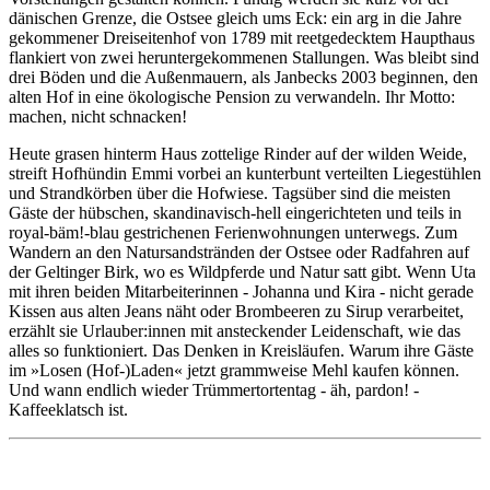
dänischen Grenze, die Ostsee gleich ums Eck: ein arg in die Jahre
gekommener Dreiseitenhof von 1789 mit reetgedecktem Haupthaus
flankiert von zwei heruntergekommenen Stallungen. Was bleibt sind
drei Böden und die Außenmauern, als Janbecks 2003 beginnen, den
alten Hof in eine ökologische Pension zu verwandeln. Ihr Motto:
machen, nicht schnacken!
Heute grasen hinterm Haus zottelige Rinder auf der wilden Weide,
streift Hofhündin Emmi vorbei an kunterbunt verteilten Liegestühlen
und Strandkörben über die Hofwiese. Tagsüber sind die meisten
Gäste der hübschen, skandinavisch-hell eingerichteten und teils in
royal-bäm!-blau gestrichenen Ferienwohnungen unterwegs. Zum
Wandern an den Natursandstränden der Ostsee oder Radfahren auf
der Geltinger Birk, wo es Wildpferde und Natur satt gibt. Wenn Uta
mit ihren beiden Mitarbeiterinnen - Johanna und Kira - nicht gerade
Kissen aus alten Jeans näht oder Brombeeren zu Sirup verarbeitet,
erzählt sie Urlauber:innen mit ansteckender Leidenschaft, wie das
alles so funktioniert. Das Denken in Kreisläufen. Warum ihre Gäste
im »Losen (Hof-)Laden« jetzt grammweise Mehl kaufen können.
Und wann endlich wieder Trümmertortentag - äh, pardon! -
Kaffeeklatsch ist.