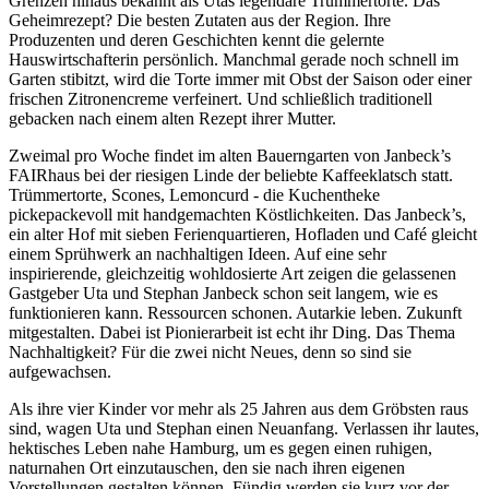
Grenzen hinaus bekannt als Utas legendäre Trümmertorte. Das
Geheimrezept? Die besten Zutaten aus der Region. Ihre
Produzenten und deren Geschichten kennt die gelernte
Hauswirtschafterin persönlich. Manchmal gerade noch schnell im
Garten stibitzt, wird die Torte immer mit Obst der Saison oder einer
frischen Zitronencreme verfeinert. Und schließlich traditionell
gebacken nach einem alten Rezept ihrer Mutter.
Zweimal pro Woche findet im alten Bauerngarten von Janbeck’s
FAIRhaus bei der riesigen Linde der beliebte Kaffeeklatsch statt.
Trümmertorte, Scones, Lemoncurd - die Kuchentheke
pickepackevoll mit handgemachten Köstlichkeiten. Das Janbeck’s,
ein alter Hof mit sieben Ferienquartieren, Hofladen und Café gleicht
einem Sprühwerk an nachhaltigen Ideen. Auf eine sehr
inspirierende, gleichzeitig wohldosierte Art zeigen die gelassenen
Gastgeber Uta und Stephan Janbeck schon seit langem, wie es
funktionieren kann. Ressourcen schonen. Autarkie leben. Zukunft
mitgestalten. Dabei ist Pionierarbeit ist echt ihr Ding. Das Thema
Nachhaltigkeit? Für die zwei nicht Neues, denn so sind sie
aufgewachsen.
Als ihre vier Kinder vor mehr als 25 Jahren aus dem Gröbsten raus
sind, wagen Uta und Stephan einen Neuanfang. Verlassen ihr lautes,
hektisches Leben nahe Hamburg, um es gegen einen ruhigen,
naturnahen Ort einzutauschen, den sie nach ihren eigenen
Vorstellungen gestalten können. Fündig werden sie kurz vor der