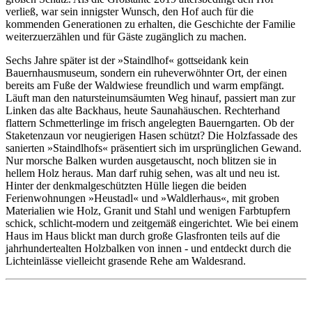
verließ, war sein innigster Wunsch, den Hof auch für die
kommenden Generationen zu erhalten, die Geschichte der Familie
weiterzuerzählen und für Gäste zugänglich zu machen.
Sechs Jahre später ist der »Staindlhof« gottseidank kein
Bauernhausmuseum, sondern ein ruheverwöhnter Ort, der einen
bereits am Fuße der Waldwiese freundlich und warm empfängt.
Läuft man den natursteinumsäumten Weg hinauf, passiert man zur
Linken das alte Backhaus, heute Saunahäuschen. Rechterhand
flattern Schmetterlinge im frisch angelegten Bauerngarten. Ob der
Staketenzaun vor neugierigen Hasen schützt? Die Holzfassade des
sanierten »Staindlhofs« präsentiert sich im ursprünglichen Gewand.
Nur morsche Balken wurden ausgetauscht, noch blitzen sie in
hellem Holz heraus. Man darf ruhig sehen, was alt und neu ist.
Hinter der denkmalgeschützten Hülle liegen die beiden
Ferienwohnungen »Heustadl« und »Waldlerhaus«, mit groben
Materialien wie Holz, Granit und Stahl und wenigen Farbtupfern
schick, schlicht-modern und zeitgemäß eingerichtet. Wie bei einem
Haus im Haus blickt man durch große Glasfronten teils auf die
jahrhundertealten Holzbalken von innen - und entdeckt durch die
Lichteinlässe vielleicht grasende Rehe am Waldesrand.