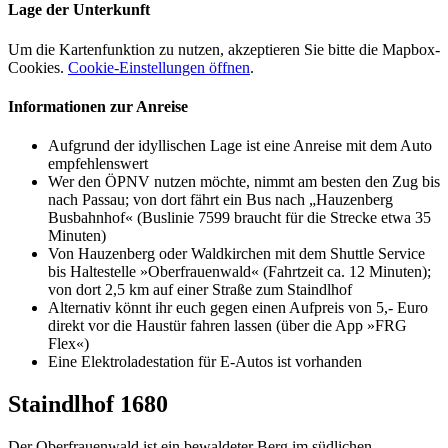
Lage der Unterkunft
Um die Kartenfunktion zu nutzen, akzeptieren Sie bitte die Mapbox-
Cookies.
Cookie-Einstellungen öffnen
.
Informationen zur Anreise
Aufgrund der idyllischen Lage ist eine Anreise mit dem Auto
empfehlenswert
Wer den ÖPNV nutzen möchte, nimmt am besten den Zug bis
nach Passau; von dort fährt ein Bus nach „Hauzenberg
Busbahnhof« (Buslinie 7599 braucht für die Strecke etwa 35
Minuten)
Von Hauzenberg oder Waldkirchen mit dem Shuttle Service
bis Haltestelle »Oberfrauenwald« (Fahrtzeit ca. 12 Minuten);
von dort 2,5 km auf einer Straße zum Staindlhof
Alternativ könnt ihr euch gegen einen Aufpreis von 5,- Euro
direkt vor die Haustür fahren lassen (über die App »FRG
Flex«)
Eine Elektroladestation für E-Autos ist vorhanden
Staindlhof 1680
Der Oberfrauenwald ist ein bewaldeter Berg im südlichen