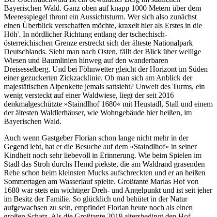
Bayerischen Wald. Ganz oben auf knapp 1000 Metern über dem
Meeresspiegel thront ein Aussichtsturm. Wer sich also zunächst
einen Überblick verschaffen möchte, kraxelt hier als Erstes in die
Höh'. In nördlicher Richtung entlang der tschechisch-
österreichischen Grenze erstreckt sich der älteste Nationalpark
Deutschlands. Sieht man nach Osten, fällt der Blick über wellige
Wiesen und Baumlinien hinweg auf den wanderbaren
Dreisesselberg. Und bei Föhnwetter gleicht der Horizont im Süden
einer gezuckerten Zickzacklinie. Ob man sich am Anblick der
majestätischen Alpenkette jemals sattsieht? Unweit des Turms, ein
wenig versteckt auf einer Waldwiese, liegt der seit 2016
denkmalgeschützte »Staindlhof 1680« mit Heustadl, Stall und einem
der ältesten Waldlerhäuser, wie Wohngebäude hier heißen, im
Bayerischen Wald.
Auch wenn Gastgeber Florian schon lange nicht mehr in der
Gegend lebt, hat er die Besuche auf dem »Staindlhof« in seiner
Kindheit noch sehr liebevoll in Erinnerung. Wie beim Spielen im
Stadl das Stroh durchs Hemd piekste, die am Waldrand grasenden
Rehe schon beim kleinsten Mucks aufschreckten und er an heißen
Sommertagen am Wasserlauf spielte. Großtante Marias Hof von
1680 war stets ein wichtiger Dreh- und Angelpunkt und ist seit jeher
im Besitz der Familie. So glücklich und behütet in der Natur
aufgewachsen zu sein, empfindet Florian heute noch als einen
großen Schatz. Als die Großtante 2019 altersbedingt den Hof