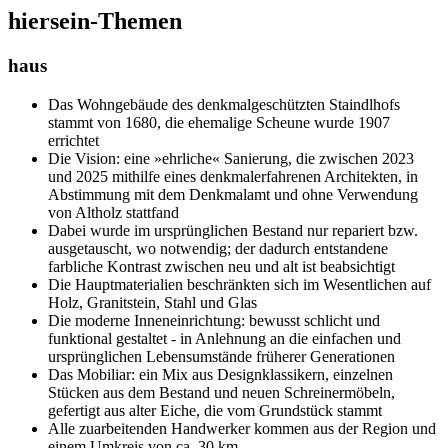
hiersein-Themen
haus
Das Wohngebäude des denkmalgeschützten Staindlhofs
stammt von 1680, die ehemalige Scheune wurde 1907
errichtet
Die Vision: eine »ehrliche« Sanierung, die zwischen 2023
und 2025 mithilfe eines denkmalerfahrenen Architekten, in
Abstimmung mit dem Denkmalamt und ohne Verwendung
von Altholz stattfand
Dabei wurde im ursprünglichen Bestand nur repariert bzw.
ausgetauscht, wo notwendig; der dadurch entstandene
farbliche Kontrast zwischen neu und alt ist beabsichtigt
Die Hauptmaterialien beschränkten sich im Wesentlichen auf
Holz, Granitstein, Stahl und Glas
Die moderne Inneneinrichtung: bewusst schlicht und
funktional gestaltet - in Anlehnung an die einfachen und
ursprünglichen Lebensumstände früherer Generationen
Das Mobiliar: ein Mix aus Designklassikern, einzelnen
Stücken aus dem Bestand und neuen Schreinermöbeln,
gefertigt aus alter Eiche, die vom Grundstück stammt
Alle zuarbeitenden Handwerker kommen aus der Region und
einem Umkreis von ca. 30 km