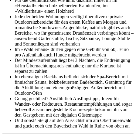
Für die Gemütlichkeit wie anno dazumal findet ihr im
»Heustadl« einen holzbefeuerten Kaminofen, im
»Waldlerhaus« einen Holzherd
Jede der beiden Wohnungen verfügt über diverse private
Outdoorsitzbereiche für den ersten Kaffee am Morgen und
romantische Sundowner-Augenblicke; natürlich gibt es auch
Bereiche, wo ihr gemeinsame Draußenzeit verbringen könnt –
ausreichend Gartenstühle, Tische, Sitzbänke, Lounge-Stühle
und Sonnenliegen sind vorhanden
Im »Waldlerhaus« dürfen gegen eine Gebühr von 60,- Euro
pro Aufenthalt auch Hunde mitgebracht werden
Der Mindestaufenthalt liegt bei 3 Nächten, die Endreinigung
ist im Übernachtungspreis enthalten; nur die Kurtaxe ist
separat zu zahlen
Im ehemaligen Backhaus befindet sich der Spa-Bereich mit
finnischer Sauna, holzbefeuertem Badebottich, Granittrog für
die Abkühlung und einem großzügigen Außenbereich mit
Outdoor-Ofen
Genug gechilled? Ausführlich Ausflugstipps, Ideen für
Wander- oder Radtouren, Restaurantempfehlungen und sogar
liebevoll zusammengestellte Kochrezepte bekommt ihr von
den Gastgebern mit der digitalen Gästemappe
Und sonst? Steigt auf den Aussichtsturm am Oberfrauenwald
und guckt euch den Bayerischen Wald in Ruhe von oben an