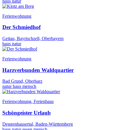
haus
natur
Ferienwohnung
Der Schmiedhof
Geitau, Bayrischzell, Oberbayern
haus
natur
Ferienwohnung
Harzverbunden Waldquartier
Bad Grund, Oberharz
natur
haus
mensch
Ferienwohnung, Ferienhaus
Schöngeister Urlaub
Deggenhausertal, Baden-Württemberg
haus
natur
essen
mensch